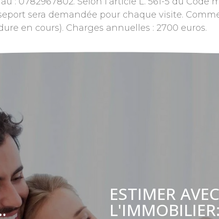
au : 0782967802. Selon l’article L. 561-5 du Code m
asseport sera demandée pour chaque visite. Comme
dure en cours). Charges annuelles : 2700 euros.
ESTIMER AVEC
L'IMMOBILIER
.