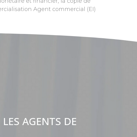
onétaire et financier, la copie de
rcialisation Agent commercial (EI)
 LES AGENTS DE
: