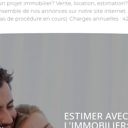
 un projet immobilier? Vente, location, estimation
semble de nos annonces sur notre site internet. 
(Pas de procédure en cours). Charges annuelles : 4
ESTIMER AVEC
L'IMMOBILIER
.