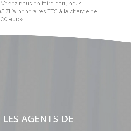
? Venez nous en faire part, nous
(5.71 % honoraires TTC à la charge de
200 euros.
 LES AGENTS DE
: