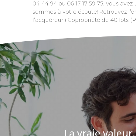
04 44 94 ou 06 17 17 59 75. Vous avez
sommes à votre écoute! Retrouvez l’en
l’acquéreur.) Copropriété de 40 lots 
La vraie valeur..