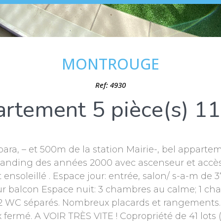
MONTROUGE
Ref: 4930
rtement 5 pièce(s) 1
bara, – et 500m de la station Mairie-, bel apparte
anding des années 2000 avec ascenseur et accès 
t ensoleillé . Espace jour: entrée, salon/ s-a-m de
ur balcon Espace nuit: 3 chambres au calme; 1 ch
; 2 WC séparés. Nombreux placards et rangements.
 fermé. A VOIR TRÈS VITE ! Copropriété de 41 lots