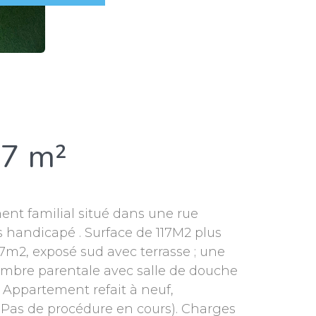
17 m²
ment familial situé dans une rue
handicapé . Surface de 117M2 plus
 37m2, exposé sud avec terrasse ; une
ambre parentale avec salle de douche
 Appartement refait à neuf,
 (Pas de procédure en cours). Charges