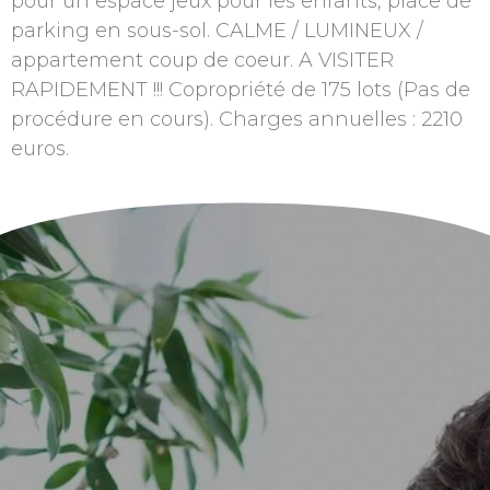
pour un espace jeux pour les enfants, place de
parking en sous-sol. CALME / LUMINEUX /
appartement coup de coeur. A VISITER
RAPIDEMENT !!! Copropriété de 175 lots (Pas de
procédure en cours). Charges annuelles : 2210
euros.