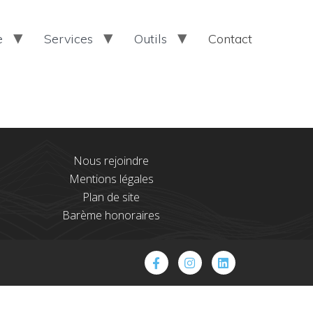
e
Services
Outils
Contact
Nous rejoindre
Mentions légales
Plan de site
Barème honoraires