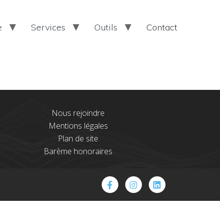
e
Services
Outils
Contact
Nous rejoindre
Mentions légales
Plan de site
Barème honoraires