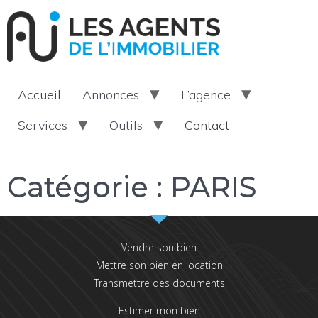
Accueil
Annonces
L’agence
Services
Outils
Contact
Catégorie :
PARIS
Vendre son bien
Mettre son bien en location
Transmettre des documents
Estimer mon bien