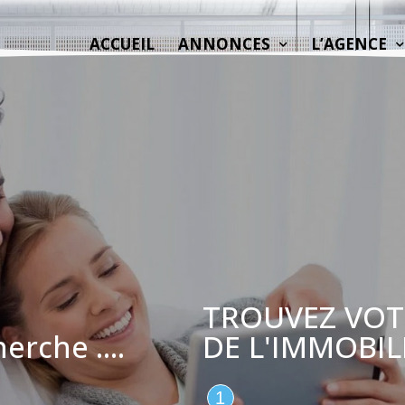
ACCUEIL
ANNONCES
L’AGENCE
TROUVEZ VOTR
DE L'IMMOBILI
erche ....
1