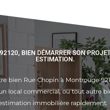
92120, BIEN DÉMARRER SON PROJET
ESTIMATION.
tre bien Rue Chopin à Montrouge 921
n local commercial, ou tout autre b
 estimation immobilière rapidement.