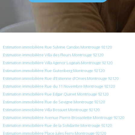
Estimation immobilière Rue Sylvine Candas Montrouge 92120
Estimation immobilière Villa des Fleurs Montrouge 92120
Estimation immobilière Villa Agenor Logeais Montrouge 92120
Estimation immobilière Rue Gutenberg Montrouge 92120
Estimation immobilière Rue d’Estienne d’Orves Montrouge 92120
Estimation immobilière Rue du 11 Novembre Montrouge 92120
Estimation immobilière Rue Edgar Quinet Montrouge 92120
Estimation immobilière Rue de Sevigne Montrouge 92120
Estimation immobilière Villa Bossuet Montrouge 92120
Estimation immobilière Avenue Pierre Brossolette Montrouge 92120
Estimation immobilière Rue de la Solidarite Montrouge 92120
Estimation immobilière Place Jules Ferry Montrouge 92120