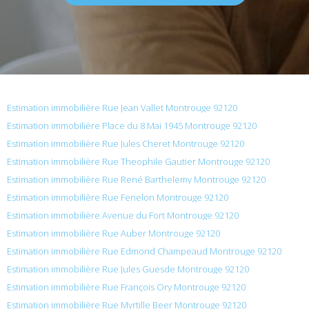
Estimation immobilière Rue Jean Vallet Montrouge 92120
Estimation immobilière Place du 8 Mai 1945 Montrouge 92120
Estimation immobilière Rue Jules Cheret Montrouge 92120
Estimation immobilière Rue Theophile Gautier Montrouge 92120
Estimation immobilière Rue René Barthelemy Montrouge 92120
Estimation immobilière Rue Fenelon Montrouge 92120
Estimation immobilière Avenue du Fort Montrouge 92120
Estimation immobilière Rue Auber Montrouge 92120
Estimation immobilière Rue Edmond Champeaud Montrouge 92120
Estimation immobilière Rue Jules Guesde Montrouge 92120
Estimation immobilière Rue François Ory Montrouge 92120
Estimation immobilière Rue Myrtille Beer Montrouge 92120