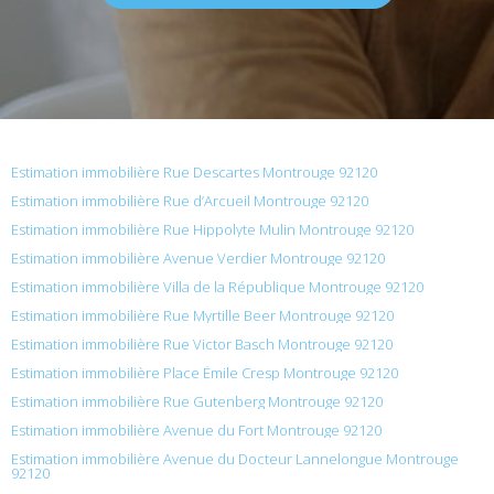
Estimation immobilière Rue Descartes Montrouge 92120
Estimation immobilière Rue d’Arcueil Montrouge 92120
Estimation immobilière Rue Hippolyte Mulin Montrouge 92120
Estimation immobilière Avenue Verdier Montrouge 92120
Estimation immobilière Villa de la République Montrouge 92120
Estimation immobilière Rue Myrtille Beer Montrouge 92120
Estimation immobilière Rue Victor Basch Montrouge 92120
Estimation immobilière Place Émile Cresp Montrouge 92120
Estimation immobilière Rue Gutenberg Montrouge 92120
Estimation immobilière Avenue du Fort Montrouge 92120
Estimation immobilière Avenue du Docteur Lannelongue Montrouge
92120